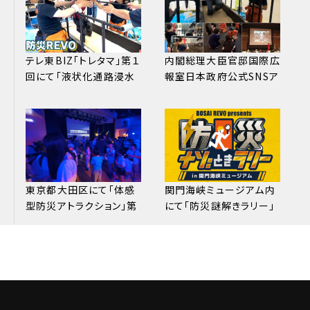
テレ東BIZ「トレタマ」第１
内閣総理⼤⾂官邸国際広
回にて「液状化通路浸⽔
報室⽇本政府公式SNSア
歩⾏体験」配信されまし
カウントより、弊社防災
た。
REVOの取り組みが
G7（英語版）を中⼼に発
信されました
東京都⼤⽥区にて「体感
関⾨海峡ミュージアム内
型防災アトラクション」第
にて「防災謎解きラリー」
3弾 開催。申し込み受付
常設開始。
開始3分で600名分満席
サーバーがパンクしまし
た！