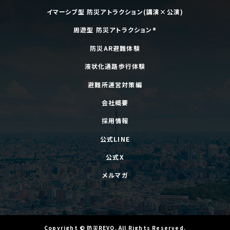
イマーシブ型 防災アトラクション(講演×公演)
周遊型 防災アトラクション®
防災AR避難体験
液状化通路歩行体験
避難所運営対策編
会社概要
採用情報
公式LINE
公式X
メルマガ
Copyright
©
防災REVO
. All Rights Reserved.