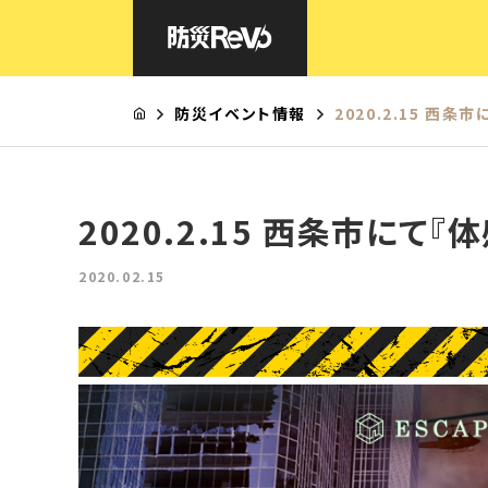
HOME
防災イベント情報
2020.2.15 西条
防災Revoとは
体感型 防災アトラクション®
リモート型 防災アトラクション®
2020.2.15 西条市にて
イマーシブ型 防災アトラクション(講演×公演)
周遊型 防災アトラクション®
2020.02.15
AR避難体験
液状化通路歩行体験
避難所運営対策編
よくあるご質問
防災イベント一覧
会社概要
お問合せ