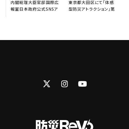
内閣総理⼤⾂官邸国際広
東京都⼤⽥区にて「体感
報室⽇本政府公式SNSア
型防災アトラクション」第
カウントより、弊社防災
3弾 開催。申し込み受付
REVOの取り組みが
開始3分で600名分満席
G7（英語版）を中⼼に発
サーバーがパンクしまし
信されました
た！
Twitter
Instagram
YouTube