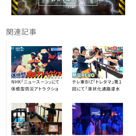
関連記事
NHK「ニュースーン」にて
テレ東BIZ「トレタマ」第１
体感型防災アトラクショ
回にて「液状化通路浸⽔
ン™全国放送されました。
歩⾏体験」配信されまし
た。