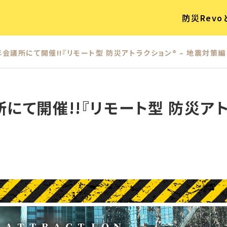
防災Revo
山青年会議所にて開催!!『リモート型 防災アトラクション® – 地震対策編 
議所にて開催!!『リモート型 防災ア