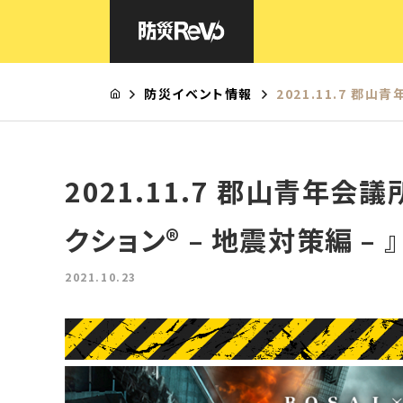
HOME
防災イベント情報
2021.11.7 郡
防災Revoとは
体感型 防災アトラクション®
リモート型 防災アトラクション®
2021.11.7 郡山青年会
イマーシブ型 防災アトラクション(講演×公演)
周遊型 防災アトラクション®
クション® – 地震対策編 – 』
AR避難体験
液状化通路歩行体験
2021.10.23
避難所運営対策編
よくあるご質問
防災イベント一覧
会社概要
お問合せ