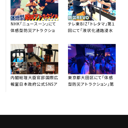
NHK「ニュースーン」にて
テレ東BIZ「トレタマ」第１
体感型防災アトラクショ
回にて「液状化通路浸⽔
ン™全国放送されました。
歩⾏体験」配信されまし
た。
内閣総理⼤⾂官邸国際広
東京都⼤⽥区にて「体感
報室⽇本政府公式SNSア
型防災アトラクション」第
カウントより、弊社防災
3弾 開催。申し込み受付
REVOの取り組みが
開始3分で600名分満席
G7（英語版）を中⼼に発
サーバーがパンクしまし
信されました
た！