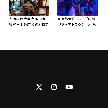
内閣総理⼤⾂官邸国際広
東京都⼤⽥区にて「体感
報室⽇本政府公式SNSア
型防災アトラクション」第
カウントより、弊社防災
3弾 開催。申し込み受付
REVOの取り組みが
開始3分で600名分満席
G7（英語版）を中⼼に発
サーバーがパンクしまし
信されました
た！
Twitter
Instagram
YouTube