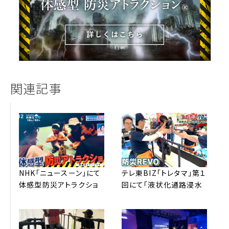
関連記事
NHK「ニュースーン」にて
テレ東BIZ「トレタマ」第１
体感型防災アトラクショ
回にて「液状化通路浸⽔
ン™全国放送されました。
歩⾏体験」配信されまし
た。