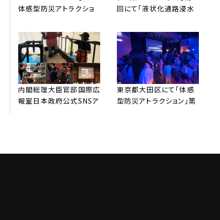
体感型防災アトラクショ
回にて「液状化通路浸⽔
ン™全国放送されました。
歩⾏体験」配信されまし
た。
内閣総理⼤⾂官邸国際広
東京都⼤⽥区にて「体感
報室⽇本政府公式SNSア
型防災アトラクション」第
カウントより、弊社防災
3弾 開催。申し込み受付
REVOの取り組みが
開始3分で600名分満席
G7（英語版）を中⼼に発
サーバーがパンクしまし
信されました
た！