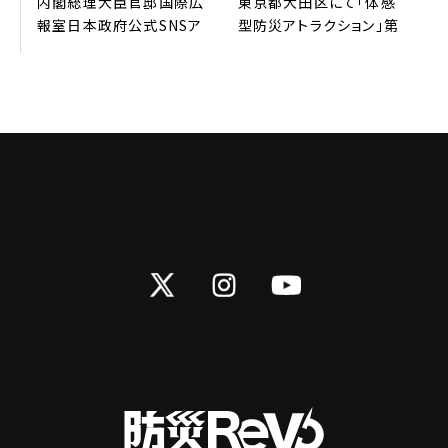
内閣総理⼤⾂官邸国際広
東京都⼤⽥区にて「体感
報室⽇本政府公式SNSア
型防災アトラクション」第
カウントより、弊社防災
3弾 開催。申し込み受付
REVOの取り組みが
開始3分で600名分満席
G7（英語版）を中⼼に発
サーバーがパンクしまし
信されました
た！
Twitter
Instagram
YouTube