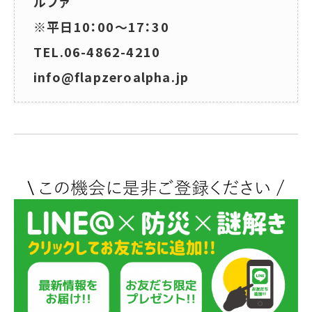
ルファ
※平日10：00～17：30
TEL.06-4862-4210
info@flapzeroalpha.jp