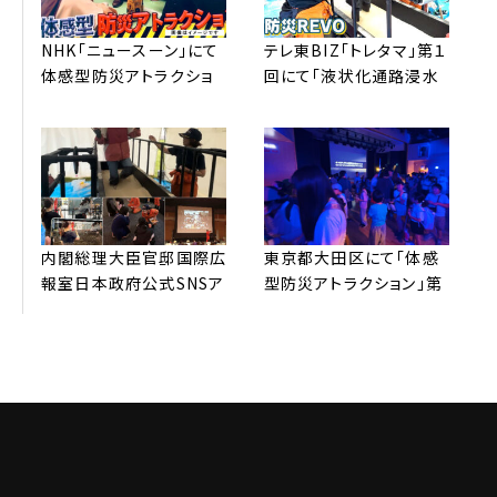
NHK「ニュースーン」にて
テレ東BIZ「トレタマ」第１
体感型防災アトラクショ
回にて「液状化通路浸⽔
ン™全国放送されました。
歩⾏体験」配信されまし
た。
内閣総理⼤⾂官邸国際広
東京都⼤⽥区にて「体感
報室⽇本政府公式SNSア
型防災アトラクション」第
カウントより、弊社防災
3弾 開催。申し込み受付
REVOの取り組みが
開始3分で600名分満席
G7（英語版）を中⼼に発
サーバーがパンクしまし
信されました
た！