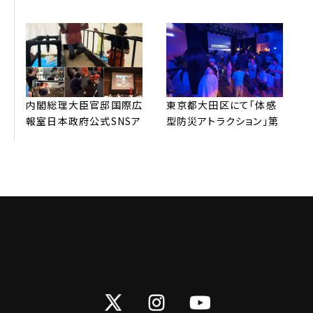
ン™全国放送されました。
歩⾏体験」配信されまし
た。
内閣総理⼤⾂官邸国際広
東京都⼤⽥区にて「体感
報室⽇本政府公式SNSア
型防災アトラクション」第
カウントより、弊社防災
3弾 開催。申し込み受付
REVOの取り組みが
開始3分で600名分満席
G7（英語版）を中⼼に発
サーバーがパンクしまし
信されました
た！
Twitter
Instagram
YouTube