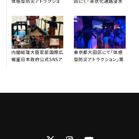
体感型防災アトラクショ
回にて「液状化通路浸⽔
ン™全国放送されました。
歩⾏体験」配信されまし
た。
内閣総理⼤⾂官邸国際広
東京都⼤⽥区にて「体感
報室⽇本政府公式SNSア
型防災アトラクション」第
カウントより、弊社防災
3弾 開催。申し込み受付
REVOの取り組みが
開始3分で600名分満席
G7（英語版）を中⼼に発
サーバーがパンクしまし
信されました
た！