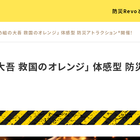
防災Revo
.27 「め組の大吾 救国のオレンジ」 体感型 防災アトラクション®開催！
め組の大吾 救国のオレンジ」 体感型 防