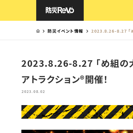
HOME
防災イベント情報
2023.8.26-8
防災Revoとは
体感型 防災アトラクション®
リモート型 防災アトラクション®
2023.8.26-8.27 「
イマーシブ型 防災アトラクション(講演×公演)
周遊型 防災アトラクション®
アトラクション®開催！
AR避難体験
液状化通路歩行体験
2023.08.02
避難所運営対策編
よくあるご質問
防災イベント一覧
会社概要
お問合せ