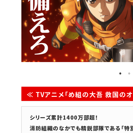
≪ TVアニメ「め組の大吾 救国のオ
シリーズ累計1400万部超！
消防組織のなかでも精鋭部隊である「特別