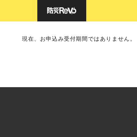
イベント
米子市9:30
HOME
防災Revoとは
現在、お申込み受付期間ではありません。
体感型 防災アトラクション®
リモート型 防災アトラクション®
イマーシブ型 防災アトラクション(講演×公演)
周遊型 防災アトラクション®
AR避難体験
液状化通路歩行体験
避難所運営対策編
よくあるご質問
防災イベント一覧
会社概要
お問合せ